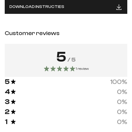
DOWNLOAD INSTRUCTIES
Customer reviews
5
/ 5
1 review
5
100
%
4
0
%
3
0
%
2
0
%
1
0
%