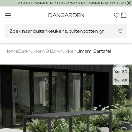
PRE-ORDER CAMPAGNE PERGOLAX -25%!
PRE-ORDER CAMPAGNE PERGOLAX -25%!
P
DANGARDEN
Zoek naar buitenkeukens, buitenpotten, grills
Home
Barkrukken & Barkrukken
Umami Bartafel
3D
AR