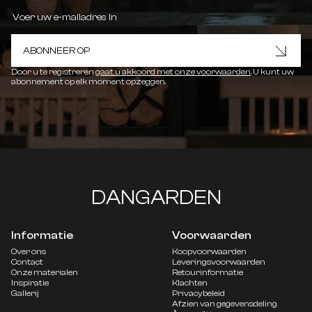
ABONNEER OP
Door u te registreren
gaat u akkoord met onze voorwaarden
. U kunt uw
abonnement op elk moment opzeggen.
DANGARDEN
Informatie
Voorwaarden
Over ons
Koopvoorwaarden
Contact
Leveringsvoorwaarden
Onze materialen
Retourinformatie
Inspiratie
Klachten
Gallerij
Privacybeleid
Afzien van gegevensdeling