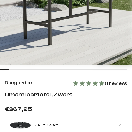
Dangarden
1 review
Umami bartafel , Zwart
€367,95
Kleur: Zwart