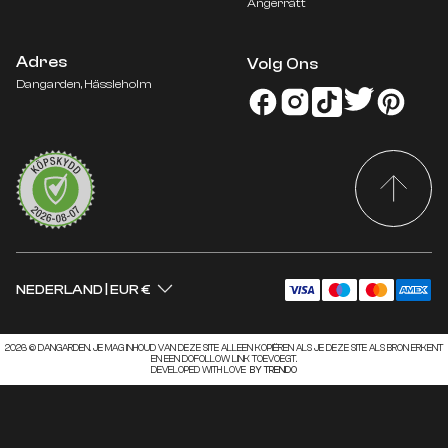
Ångerrätt
Adres
Volg Ons
DENEMARKEN
DKK KR.
Dangarden, Hässleholm
DUITSLAND
EUR €
FINLAND
EUR €
FRANKRIJK
EUR €
NEDERLAND
EUR €
NOORWEGEN
NOK KR
ZWEDEN
SEK KR
NEDERLAND
|
EUR €
2026 © DANGARDEN. JE MAG INHOUD VAN DEZE SITE ALLEEN KOPIËREN ALS JE DEZE SITE ALS BRON ERKENT
EN EEN DOFOLLOW LINK TOEVOEGT.
DEVELOPED WITH LOVE
BY TRENDO