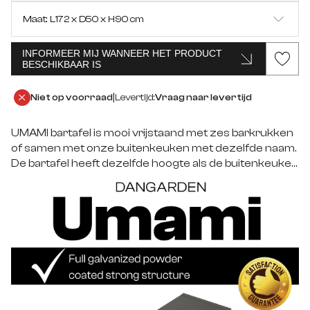
Zwart
Maat: L172 x D50 x H90 cm
Groen
INFORMEER MIJ WANNEER HET PRODUCT
L172 x D50 x H90 cm
IN WINKELWAGEN
BESCHIKBAAR IS
Beige
|
Niet op voorraad
Levertijd:
Vraag naar levertijd
Wit
UMAMI bartafel is mooi vrijstaand met zes barkrukken
of samen met onze buitenkeuken met dezelfde naam.
De bartafel heeft dezelfde hoogte als de buitenkeuken
en kan worden ingericht met de bartafels als
keukeneiland tegen de buitenkeukenmodules.
Gewoon je fantasie is de enige grens.