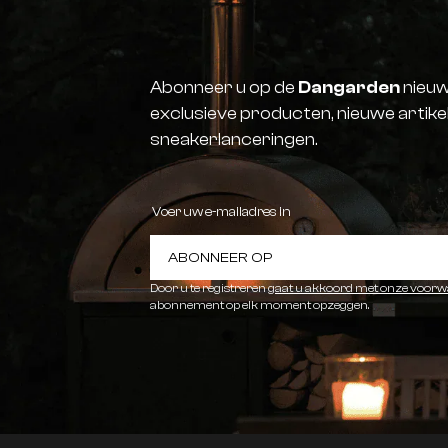
Abonneer u op de
Dangarden
nieuw
exclusieve producten, nieuwe artike
sneakerlanceringen.
ABONNEER OP
Door u te registreren
gaat u akkoord met onze voor
abonnement op elk moment opzeggen.