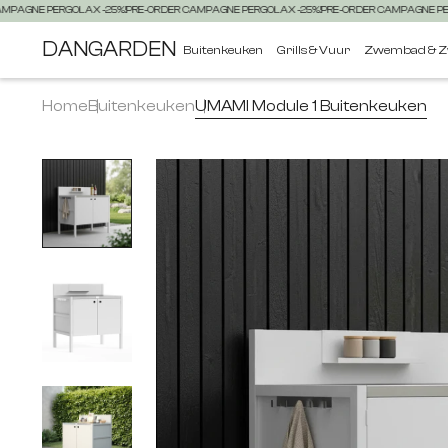
R CAMPAGNE PERGOLAX -25%!
PRE-ORDER CAMPAGNE PERGOLAX -25%!
PRE-ORDER CAMPAGNE
DANGARDEN
Buitenkeuken
Grills & Vuur
Zwembad & Z
Home
Buitenkeuken
UMAMI Module 1 Buitenkeuken